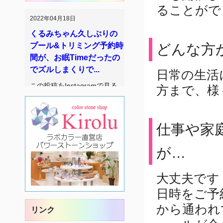
ることがで
2022年04月18日
くるみちゃん久しぶりの
プール&トリミング予約時
どんな方
間が、お眠Timeだったの
でズルしまくりで...
日常の生活
この投稿をInstagramで見る
方まで、様
木村 真夢
(@mayukimura1416)がシェア
した投稿
続きを読む
仕事や家
2022年03月20日
が…
3月19日は、#カラースト
ーンショップキロル 創業
日でした12歳のお誕生日
大丈夫です
開業してか...
日時をご予
この投稿をInstagramで見る
から通われ
リンク
木村 真夢
(@mayukimura1416)がシェア