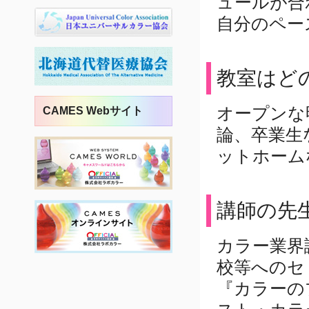
ュールが合
した投稿
続きを読む
自分のペー
2022年02月22日
札幌大雪により、キロル2
教室はど
日間休業させて頂きまし
た除雪入っても、家の前
オープンな
CAMES Webサイト
にタップリ残された...
論、卒業生
この投稿をInstagramで見る
木村 真夢
ットホーム
(@mayukimura1416)がシェア
した投稿
続きを読む
2022年02月12日
講師の先
キロルに春がやって来ま
した今週は、大雪で大変
カラー業界
な一週間でしたが、桜に
校等へのセ
癒されましたそんなキ...
『カラーの
この投稿をInstagramで見る