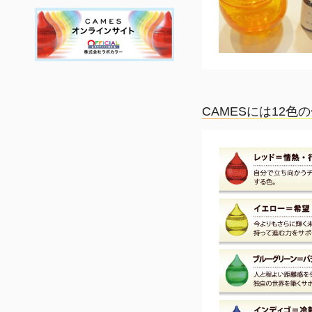
2022年02月12日
キロルに春がやって来ま
した今週は、大雪で大変
な一週間でしたが、桜に
癒されましたそんなキ...
この投稿をInstagramで見る
CAMESには12色
木村 真夢
(@mayukimura1416)がシェア
した投稿
続きを読む