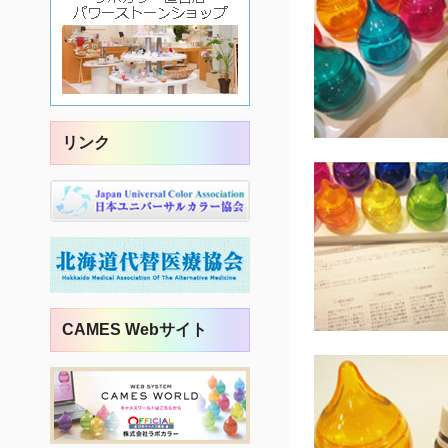
3月19日は、#カラースト
ーンショップキロル 創業
日でした12歳のお誕生日
開業してか...
この投稿をInstagramで見る
リンク
木村 真夢
(@mayukimura1416)がシェア
した投稿
続きを読む
2022年02月22日
札幌大雪により、キロル2
日間休業させて頂きまし
た除雪入っても、家の前
CAMES Webサイト
にタップリ残された...
この投稿をInstagramで見る
木村 真夢
(@mayukimura1416)がシェア
した投稿
続きを読む